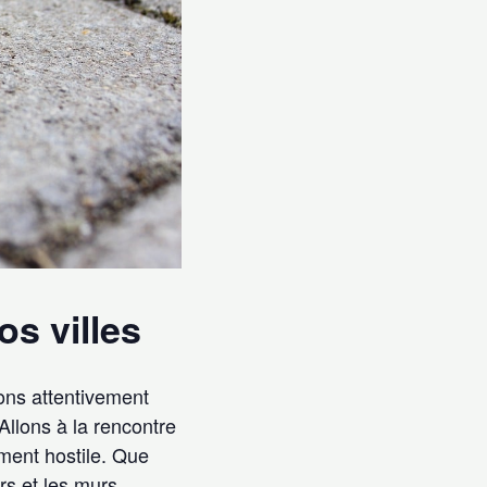
os villes
ons attentivement
llons à la rencontre
ement hostile. Que
irs et les murs…