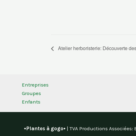
Atelier herboristerie: Découverte de
Entreprises
Groupes
Enfants
•Plantes à gogo•
| TVA Productions Associées: